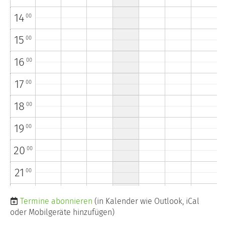
14
00
15
00
16
00
17
00
18
00
19
00
20
00
21
00
22
00
Termine abonnieren
(in Kalender wie Outlook, iCal
oder Mobilgeräte hinzufügen)
23
00