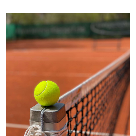
0
00
1
00
2
00
3
00