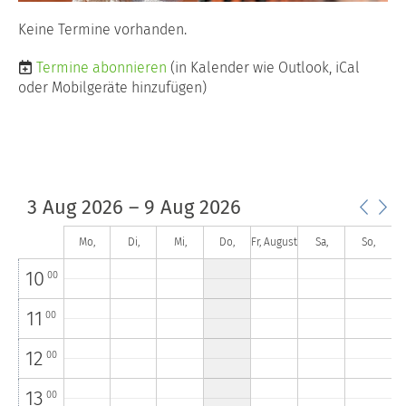
Keine Termine vorhanden.
4
00
Termine abonnieren
(in Kalender wie Outlook, iCal
5
00
oder Mobilgeräte hinzufügen)
6
00
7
00
8
00
3 Aug 2026 – 9 Aug 2026
9
00
Mo,
Di,
Mi,
Do,
Fr, August
Sa,
So,
August 3
August 4
August 5
August 6
7
August 8
August 9
10
00
11
00
12
00
13
00