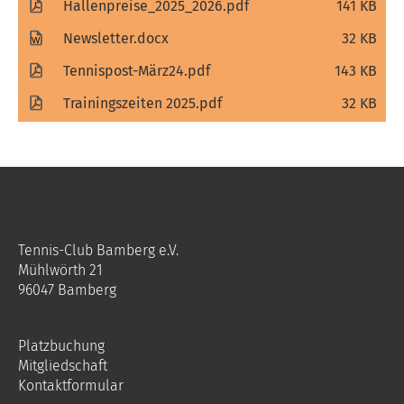
Hallenpreise_2025_2026.pdf
141 KB
Newsletter.docx
32 KB
Tennispost-März24.pdf
143 KB
Trainingszeiten 2025.pdf
32 KB
Tennis-Club Bamberg e.V.
Mühlwörth 21
96047 Bamberg
Platzbuchung
Mitgliedschaft
Kontaktformular