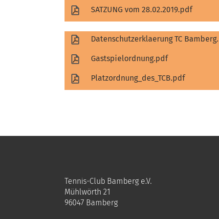
SATZUNG vom 28.02.2019.pdf
Datenschutzerklaerung TC Bamberg
Gastspielordnung.pdf
Platzordnung_des_TCB.pdf
Tennis-Club Bamberg e.V.
Mühlwörth 21
96047 Bamberg