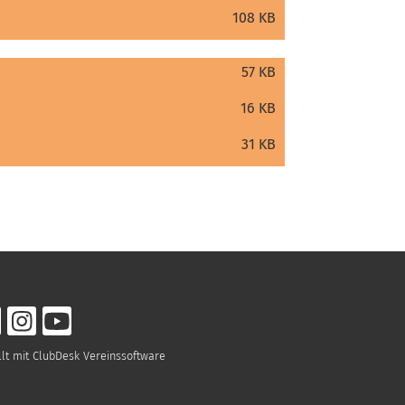
108 KB
57 KB
16 KB
31 KB
llt mit ClubDesk Vereinssoftware