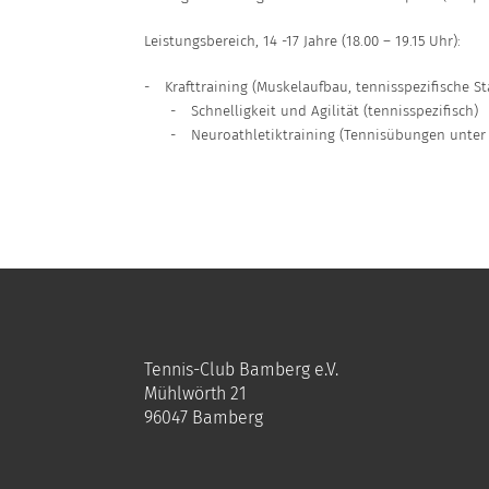
Leistungsbereich, 14 -17 Jahre (18.00 – 19.15 Uhr):
-
Krafttraining (Muskelaufbau, tennisspezifische Sta
-
Schnelligkeit und Agilität (tennisspezifisch)
-
Neuroathletiktraining (Tennisübungen unter Ei
Tennis-Club Bamberg e.V.
Mühlwörth 21
96047 Bamberg