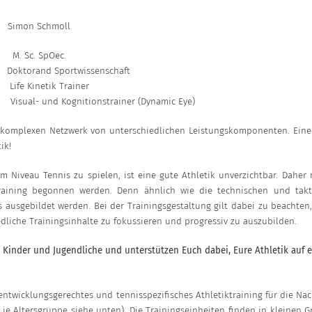
Simon Schmoll
M. Sc. SpOec.
Doktorand Sportwissenschaft
Life Kinetik Trainer
Visual- und Kognitionstrainer (Dynamic Eye)
m komplexen Netzwerk von unterschiedlichen Leistungskomponenten. Eine 
ik!
Niveau Tennis zu spielen, ist eine gute Athletik unverzichtbar. Daher 
training begonnen werden. Denn ähnlich wie die technischen und takt
 ausgebildet werden. Bei der Trainingsgestaltung gilt dabei zu beachte
dliche Trainingsinhalte zu fokussieren und progressiv zu auszubilden.
ür Kinder und Jugendliche und unterstützen Euch dabei, Eure Athletik auf 
 entwicklungsgerechtes und tennisspezifisches Athletiktraining für die N
 je Altersgruppe siehe unten). Die Trainingseinheiten finden in kleinen G