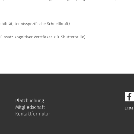
bilität, tennisspezifische Schnellkraft)
nsatz kognitiver Verstärker, z.B. Shutterbrille)
Platzbuchung
Mitgliedschaft
Erste
Kontaktformular